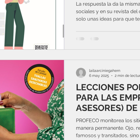
comercial en M
La respuesta la da la mism
sociales y en su revista del
solo unas ideas para que te.
lailaarciniegahern
6 may 2025
2 min de lectu
LECCIONES PO
PARA LAS EMP
ASESORES) DE 
DEL CONSUMID
PROFECO monitorea los si
manera permanente. Ojo, n
famosos y transitados, sino 