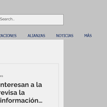
ZACIONES
ALIANZAS
NOTICIAS
MÁS
ura
nteresan a la
evisa la
 información