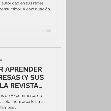
éxico?
a autoridad en sus redes
 consumidor. A continuación,
..
ra
R APRENDER
RESAS (Y SUS
LA REVISTA
OR DE MAYO:
tios de #Ecommerce de
o solo monitorea los más
también...