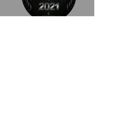
Mención honorífica en
Derecho del Consumidor
El abogado Rodrigo Escartín
Arciniega y el despacho Escartín
Abogado, es reconocido por
segundo año de incorporación, por
Tops México por ser e l único y
primer jurista de nuestro país con
especialidad en Derecho del
Consumidor